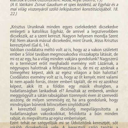
kiáltsuk a Lélek ösztönzésére: Abba, Atya! (Róm 8, 15)”
(A II. Vatikáni Zsinat Gaudium et spes kezdetű, az Egyház és a
mai világ viszonyáról szóló lelkipásztori konstitúciójából. 18.
22.)
„Krisztus Urunknak minden egyes cselekedetét dicsekedve
emlegeti a katolikus Egyház, de amivel a legszívesebben
dicsekszik, az a szent kereszt. Nagyon helyesen mondja Szent
Pál: Nem akarok mással dicsekedni, mint Urunk, Jézus Krisztus
keresztjével (Gal 6, 14).
Valóban csodálatra méltó volt az is, hogy az a vakon született
ember a Silóé tavában megmosakodva visszakapta látását, de
mi ez az egy, ha a világ minden vakjára gondolunk? Nagyszerű
és a természet erőit meghaladó esemény volt Lázárnak, a
négynapos halottnak a feltámasztása is, de mi ez azoknak a
tömegéhez képest, akik az egész világon a bűn halottai?
Csodálatos esemény volt az is, hogy az öt kenyér, mint valami
ki nem apadó forrás, ötezer embert táplált, de mi ez azokhoz
képest, akik itt a földön egy másik éhségben, a
tudatlanságban lankadnak el? Ámultak az emberek, amikor
meggyógyult a sátán rabságában tizennyolc éven át szenvedő
asszony, de milyen semmiség ez, ha arra gondolunk, hogy
mindnyájan bűneink bilincsében sínylődtünk?
A keresztből sugárzó dicsőség megvilágosította a
tudatlanságban vakoskodókat, feloldotta a bűn minden
rabját, és megváltotta az egész emberiséget.
Ezért tehát ne szégyelljük mi se Üdvözítőnk keresztjét, sőt
inkább dicsekedjünk vele. A keresztről szóló tanítás a