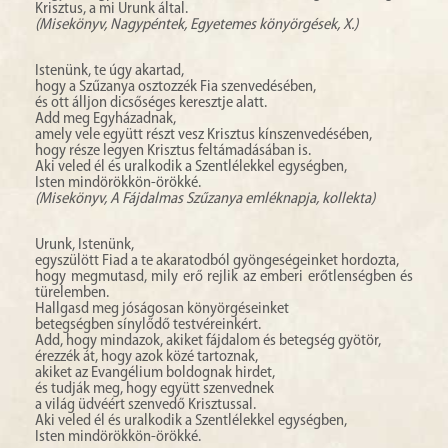
Krisztus, a mi Urunk által.
(Misekönyv, Nagypéntek, Egyetemes könyörgések, X.)
Istenünk, te úgy akartad,
hogy a Szűzanya osztozzék Fia szenvedésében,
és ott álljon dicsőséges keresztje alatt.
Add meg Egyházadnak,
amely vele együtt részt vesz Krisztus kínszenvedésében,
hogy része legyen Krisztus feltámadásában is.
Aki veled él és uralkodik a Szentlélekkel egységben,
Isten mindörökkön-örökké.
(Misekönyv, A Fájdalmas Szűzanya emléknapja, kollekta)
Urunk, Istenünk,
egyszülött Fiad a te akaratodból gyöngeségeinket hordozta,
hogy megmutasd, mily erő rejlik az emberi erőtlenségben és
türelemben.
Hallgasd meg jóságosan könyörgéseinket
betegségben sínylődő testvéreinkért.
Add, hogy mindazok, akiket fájdalom és betegség gyötör,
érezzék át, hogy azok közé tartoznak,
akiket az Evangélium boldognak hirdet,
és tudják meg, hogy együtt szenvednek
a világ üdvéért szenvedő Krisztussal.
Aki veled él és uralkodik a Szentlélekkel egységben,
Isten mindörökkön-örökké.