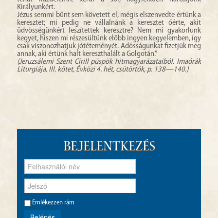
Királyunkért.
Jézus semmi bűnt sem követett el, mégis elszenvedte értünk a
keresztet; mi pedig ne vállalnánk a keresztet őérte, akit
üdvösségünkért feszítettek keresztre? Nem mi gyakorlunk
kegyet, hiszen mi részesültünk előbb ingyen kegyelemben, így
csak viszonozhatjuk jótéteményét. Adósságunkat fizetjük meg
annak, aki értünk halt kereszthalált a Golgotán.”
(Jeruzsálemi Szent Cirill püspök hitmagyarázataiból. Imaórák
Liturgiája, III. kötet, Évközi 4. hét, csütörtök, p. 138—140.)
Bejelentkezés
Emlékezzen rám
Belépés