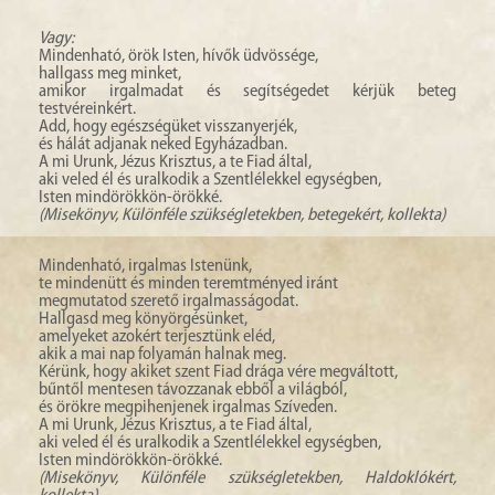
Vagy:
Mindenható, örök Isten, hívők üdvössége,
hallgass meg minket,
amikor irgalmadat és segítségedet kérjük beteg
testvéreinkért.
Add, hogy egészségüket visszanyerjék,
és hálát adjanak neked Egyházadban.
A mi Urunk, Jézus Krisztus, a te Fiad által,
aki veled él és uralkodik a Szentlélekkel egységben,
Isten mindörökkön-örökké.
(Misekönyv, Különféle szükségletekben, betegekért, kollekta)
Mindenható, irgalmas Istenünk,
te mindenütt és minden teremtményed iránt
megmutatod szerető irgalmasságodat.
Hallgasd meg könyörgésünket,
amelyeket azokért terjesztünk eléd,
akik a mai nap folyamán halnak meg.
Kérünk, hogy akiket szent Fiad drága vére megváltott,
bűntől mentesen távozzanak ebből a világból,
és örökre megpihenjenek irgalmas Szíveden.
A mi Urunk, Jézus Krisztus, a te Fiad által,
aki veled él és uralkodik a Szentlélekkel egységben,
Isten mindörökkön-örökké.
(Misekönyv, Különféle szükségletekben, Haldoklókért,