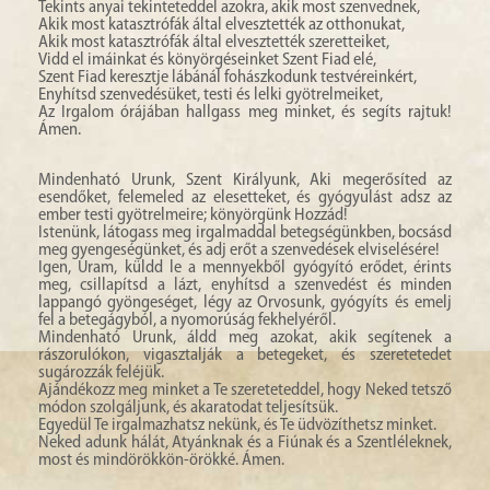
Tekints anyai tekinteteddel azokra, akik most szenvednek,
Akik most katasztrófák által elvesztették az otthonukat,
Akik most katasztrófák által elvesztették szeretteiket,
Vidd el imáinkat és könyörgéseinket Szent Fiad elé,
Szent Fiad keresztje lábánál fohászkodunk testvéreinkért,
Enyhítsd szenvedésüket, testi és lelki gyötrelmeiket,
Az Irgalom órájában hallgass meg minket, és segíts rajtuk!
Ámen.
Mindenható Urunk, Szent Királyunk, Aki megerősíted az
esendőket, felemeled az elesetteket, és gyógyulást adsz az
ember testi gyötrelmeire; könyörgünk Hozzád!
Istenünk, látogass meg irgalmaddal betegségünkben, bocsásd
meg gyengeségünket, és adj erőt a szenvedések elviselésére!
Igen, Uram, küldd le a mennyekből gyógyító erődet, érints
meg, csillapítsd a lázt, enyhítsd a szenvedést és minden
lappangó gyöngeséget, légy az Orvosunk, gyógyíts és emelj
fel a betegágyból, a nyomorúság fekhelyéről.
Mindenható Urunk, áldd meg azokat, akik segítenek a
rászorulókon, vigasztalják a betegeket, és szeretetedet
sugározzák feléjük.
Ajándékozz meg minket a Te szereteteddel, hogy Neked tetsző
módon szolgáljunk, és akaratodat teljesítsük.
Egyedül Te irgalmazhatsz nekünk, és Te üdvözíthetsz minket.
Neked adunk hálát, Atyánknak és a Fiúnak és a Szentléleknek,
most és mindörökkön-örökké. Ámen.