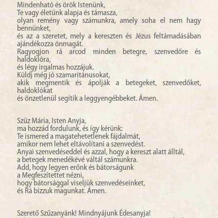
Mindenható és örök Istenünk,
Te vagy életünk alapja és támasza,
olyan remény vagy számunkra, amely soha el nem hagy
bennünket,
és az a szeretet, mely a kereszten és Jézus feltámadásában
ajándékozza önmagát.
Ragyogjon rá arcod minden betegre, szenvedőre és
haldoklóra,
és légy irgalmas hozzájuk.
Küldj még jó szamaritánusokat,
akik megmentik és ápolják a betegeket, szenvedőket,
haldoklókat
és önzetlenül segítik a leggyengébbeket. Ámen.
Szűz Mária, Isten Anyja,
ma hozzád fordulunk, és így kérünk:
Te ismered a magatehetetlenek fájdalmát,
amikor nem lehet eltávolítani a szenvedést.
Anyai szenvedéseddel és azzal, hogy a kereszt alatt álltál,
a betegek menedékévé váltál számunkra.
Add, hogy legyen erőnk és bátorságunk
a Megfeszítettet nézni,
hogy bátorsággal viseljük szenvedéseinket,
és Rá bízzuk magunkat. Ámen.
Szerető Szűzanyánk! Mindnyájunk Édesanyja!