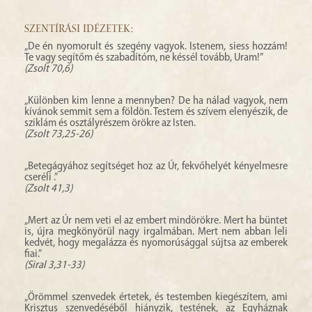
SZENTÍRÁSI IDÉZETEK:
„De én nyomorult és szegény vagyok. Istenem, siess hozzám!
Te vagy segítőm és szabadítóm, ne késsél tovább, Uram!”
(Zsolt 70,6)
„Különben kim lenne a mennyben? De ha nálad vagyok, nem
kívánok semmit sem a földön. Testem és szívem elenyészik, de
sziklám és osztályrészem örökre az Isten.
(Zsolt 73,25-26)
„Betegágyához segítséget hoz az Úr, fekvőhelyét kényelmesre
cseréli .”
(Zsolt 41,3)
„Mert az Úr nem veti el az embert mindörökre. Mert ha büntet
is, újra megkönyörül nagy irgalmában. Mert nem abban leli
kedvét, hogy megalázza és nyomorúsággal sújtsa az emberek
fiai.”
(Siral 3,31-33)
„Örömmel szenvedek értetek, és testemben kiegészítem, ami
Krisztus szenvedéséből hiányzik, testének, az Egyháznak