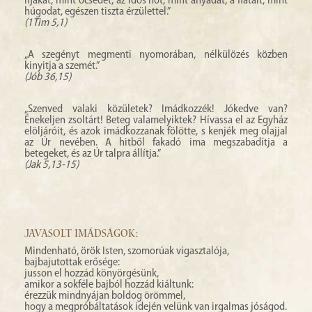
ifjakat, mint öcsédet, az idős nőt, mint anyádat, a fiatalt, mint
húgodat, egészen tiszta érzülettel.”
(1Tim 5,1)
„A szegényt megmenti nyomorában, nélkülözés közben
kinyitja a szemét.”
(Jób 36,15)
„Szenved valaki közületek? Imádkozzék! Jókedve van?
Énekeljen zsoltárt! Beteg valamelyiktek? Hívassa el az Egyház
elöljáróit, és azok imádkozzanak fölötte, s kenjék meg olajjal
az Úr nevében. A hitből fakadó ima megszabadítja a
betegeket, és az Úr talpra állítja.”
(Jak 5,13-15)
JAVASOLT IMÁDSÁGOK:
Mindenható, örök Isten, szomorúak vigasztalója,
bajbajutottak erősége:
jusson el hozzád könyörgésünk,
amikor a sokféle bajból hozzád kiáltunk:
érezzük mindnyájan boldog örömmel,
hogy a megpróbáltatások idején velünk van irgalmas jóságod.