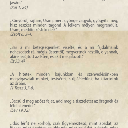
javára.”
(Kol 1, 24)
„Könyörülj rajtam, Uram, mert gyönge vagyok, gyógyíts meg,
hisz reszket minden tagom! A lelkem mélyen megrendült.
Uram, meddig késlekedel?”
(Zsolt 6, 3-4)
„Bár a mi betegségeinket viselte, és a mi fájdalmaink
nehezedtek rá, mégis (Istentől) megvertnek néztük, olyannak,
akire lesújtott az Isten, és akit megalázott.”
(Iz 53, 4)
„A hitetek minden bajunkban és szenvedésünkben
megvigasztalt minket, testvérek, s újjáéledünk, ha kitartotok
az Úrban.
(1 Tessz 3,7-8)
„Becsüld meg az ősz fejet, add meg a tiszteletet az öregnek és
féld Istenedet.”
(Lev 19,32)
„Idős férfit ne korholj, csak figyelmeztesd, mint apádat, az