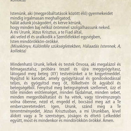
kollekta)
Istenünk, aki (megpróbáltatások között élő) gyermekeidet
mindig irgalmasan meghallgatod,
hálát adunk jóságodért, és kérve kérünk,
hogy minden baj nélkül örömmel szolgálhassunk neked.
A mi Urunk, Jézus Krisztus, a te Fiad által,
aki veled él és uralkodik a Szentlélekkel egységben,
Isten mindörökkön-örökké.
(Misekönyv, Különféle szükségletekben, Hálaadás Istennek, A,
kollekta)
Mindenható Urunk, lelkek és testek Orvosa, aki megalázol és
felmagasztalsz, próbára teszel és újra meggyógyítasz,
látogasd meg beteg (XY) testvérünket a te kegyelmeddel.
Nyújtsd ki karodat, amely gyógyítással és gondoskodással
teljes, és gyógyítsd meg őt, fölkeltvén őt ágyából és
betegségéből. Fenyítsd meg betegségének szellemét, űzz el
tőle minden erőtlenséget, minden fájdalmat, minden sebet,
minden megpróbáltatást és ha vétek, vagy törvényszegés
volna őbenne, nézd el, engedd el, bocsásd meg azt a Te
emberszeretetedért. Igen, Urunk, szánd meg a Te
teremtményedet, Jézus Krisztusban, a mi Urunkban, kivel
áldott vagy a Te szentséges, jóságos és éltető Lelkeddel
együtt, most és mindenkor és mindörökkön örökké. Ámen.