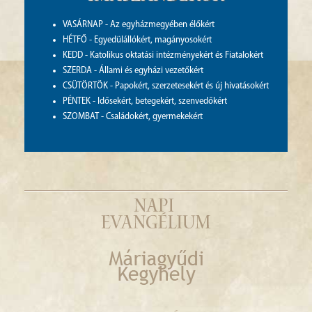
VASÁRNAP - Az egyházmegyében élőkért
HÉTFŐ - Egyedülállókért, magányosokért
KEDD - Katolikus oktatási intézményekért és Fiatalokért
SZERDA - Állami és egyházi vezetőkért
CSÜTÖRTÖK - Papokért, szerzetesekért és új hivatásokért
PÉNTEK - Idősekért, betegekért, szenvedőkért
SZOMBAT - Családokért, gyermekekért