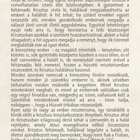
hívja az embert, hogy egész lényével kapcsolódjék őhozzá a
romolhatatlan isteni élet közösségében. A győzelmet a
feltámadó Krisztus vívta ki, halálával megszabadította az
embert a haláltól. A hit tehát, ha szilárd érvekkel együtt
terjesztik elő, minden gondolkodó embernek megadja a
választ jövő sorsát illető aggodalmára. Egyúttal lehetőséget
nyújt neki arra is, hogy fenntartsa a lelki közösséget
Krisztusban azokkal a szeretett hozzátartozóival, akiket a halál
elragadott; a hit ugyanis megadja a reményt, hogy ők Istennél
megtalálták már az igazi életet.
A keresztény ember – ez magától értetődik – kénytelen, sőt
köteles is, sok gyötrődés közepette küzdeni a rossz ellen, és el
kell szenvednie a halált is, de reményből merített erővel a
feltámadás felé menetel, hiszen a húsvéti misztériumban
részesedett, és Krisztus halálához hasonul.
Mindez azonban nemcsak a keresztény hívőre vonatkozik,
hanem minden jó szándékú emberre is, akinek szívében
láthatatlan módon működik a kegyelem. Mivel Krisztus
mindenkiért meghalt, és mivel az embernek valójában csak
egy végső hivatása van, mégpedig az isteni, vallanunk kell: a
Szentlélek mindenkinek módot ad arra – Isten tudja,
miképpen –, hogy a Húsvét titkában részesedjék.
Ilyen szép és nagy az ember misztériuma, így tündöklik a
hívők előtt a krisztusi kinyilatkoztatás fényében. Krisztus által
és Krisztusban világosság derül tehát a szenvedés és a halál
rejtélyére, amely Jézus evangéliuma nélkül összezúzna
minket. Krisztus feltámadt, halálával legyőzte a halált, és
élettel ajándékozott meg bennünket, hogy mint fiak a Fiúban,