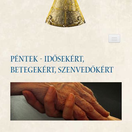
BEMUTATKOZÁS
TAGSÁG
PÉNTEK - Idősekért,
IMASZÁNDÉKOK
betegekért, szenvedőkért
IMÁDSÁGOK
SZENTÍRÁSOLVASÁS
JELENTKEZÉS
KAPCSOLAT