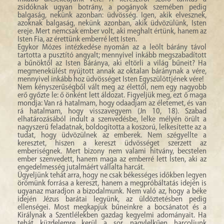
zsidóknak ugyan botrány, a pogányok szemében pedig
balgaság, nekünk azonban: üdvösség. Igen, akik elvesznek,
azoknak balgaság, nekünk azonban, akik üdvözülünk, Isten
ereje. Mert nemcsak ember volt, aki meghalt értünk, hanem az
Isten Fia, az érettünk emberré lett Isten.
Egykor Mózes intézkedése nyomán az a leölt bárány távol
tartotta a pusztító angyalt; mennyivel inkább megszabadított
a bűnöktől az Isten Báránya, aki eltörli a világ bűneit? Ha
megmenekülést nyújtott annak az oktalan báránynak a vére,
mennyivel inkább hoz üdvösséget Isten Egyszülöttjének vére!
Nem kényszerűségből vált meg az élettől, nem egy nagyobb
erő győzte le: ő önként lett áldozat. Figyeljük meg, ezt ő maga
mondja: Van rá hatalmam, hogy odaadjam az életemet, és van
rá hatalmam, hogy visszavegyem (Jn 10, 18). Szabad
elhatározásából indult a szenvedésbe, lelke mélyén örült a
nagyszerű feladatnak, boldogította a koszorú, lelkesítette az a
tudat, hogy üdvözülnek az emberek. Nem szégyellte a
keresztet, hiszen a kereszt üdvösséget szerzett az
emberiségnek. Mert bizony nem valami hitvány, becstelen
ember szenvedett, hanem maga az emberré lett Isten, aki az
engedelmesség jutalmáért vállalta harcát.
Ügyeljünk tehát arra, hogy ne csak békességes időkben legyen
örömünk forrása a kereszt, hanem a megpróbáltatás idején is
ugyanaz maradjon a bizodalmunk. Nem való az, hogy a béke
idején Jézus barátai legyünk, az üldöztetésben pedig
ellenségei. Most megkapjuk bűneinkre a bocsánatot és a
Királynak a Szentlélekben gazdag kegyelmi adományait. Ha
tehát küzdelemre kerül a sor, nagylelkűen harcoljunk