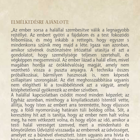
ELMÉLKEDÉSRE AJÁNLOTT:
„Az ember sorsa a halállal szembesítve válik a legnagyobb
rejtéllyé. Az embert gyötri a fájdalom és a test fokozódó
felbomlása, és még inkább a rettegés, hogy egyszer s
mindenkorra szűnik meg majd a léte. Igaza van azonban,
amikor szívének ösztönzésére irtózattal utasítja el azt a
gondolatot, hogy személyisége teljesen szertehull, és
végképpen megsemmisül. Az ember lázad a halál ellen, mivel
magában hordja az örökkévalóság magját, amely nem
vezethető vissza a puszta anyagra. A technika összes
próbálkozásai, bármilyen hasznosak is, nem képesek
csillapítani szorongását. Az élet meghosszabbítása ugyanis
nem elégítheti ki a továbbélésnek azt a vágyát, amely
kitéphetetlenül gyökerezik az ember szívében.
A halállal kapcsolatban csődöt mond minden képzelet; az
Egyház azonban, minthogy a kinyilatkoztató Istentől vette,
állítja, hogy Isten az embert arra teremtette, hogy eljusson
egy, a földi nyomorúság határain túli boldog célba. Sőt, a
keresztény hit azt is tanítja, hogy az ember nem halt volna
meg, ha nem vétkezett volna, és hogy eljön az idő, amikor a
testi halál vereséget szenved, mert a mindenható és
könyörületes Üdvözítő visszaadja az embernek az üdvösséget,
amelyet ez a bűnével elveszített. Isten ugyanis arra hívta és