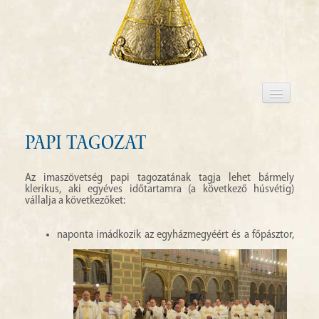
BEMUTATKOZÁS
TAGSÁG
Papi tagozat
IMASZÁNDÉKOK
Az imaszövetség papi tagozatának tagja lehet bármely
IMÁDSÁGOK
klerikus, aki egyéves időtartamra (a következő húsvétig)
vállalja a következőket:
SZENTÍRÁSOLVASÁS
naponta imádkozik az egyházmegyéért és a főpásztor,
JELENTKEZÉS
KAPCSOLAT