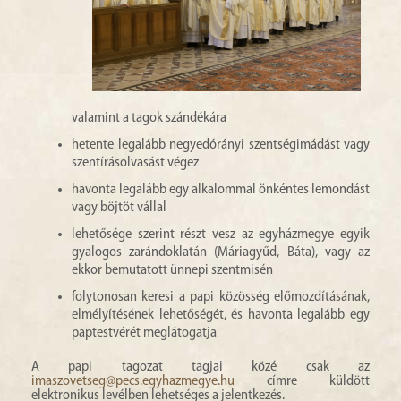
valamint a tagok szándékára
hetente legalább negyedórányi szentségimádást vagy
szentírásolvasást végez
havonta legalább egy alkalommal önkéntes lemondást
vagy böjtöt vállal
lehetősége szerint részt vesz az egyházmegye egyik
gyalogos zarándoklatán (Máriagyűd, Báta), vagy az
ekkor bemutatott ünnepi szentmisén
folytonosan keresi a papi közösség előmozdításának,
elmélyítésének lehetőségét, és havonta legalább egy
paptestvérét meglátogatja
A papi tagozat tagjai közé csak az
imaszovetseg@pecs.egyhazmegye.hu
címre küldött
elektronikus levélben lehetséges a jelentkezés.